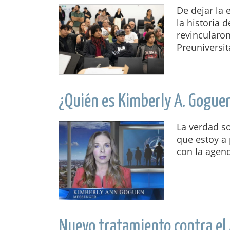
De dejar la 
la historia 
revincularon
Preuniversita
¿Quién es Kimberly A. Gogue
La verdad s
que estoy a
con la agend
Nuevo tratamiento contra el 