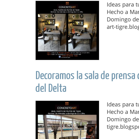
Ideas para 
Hecho a Man
Domingo de 1
art-tigre.blo
Decoramos la sala de prensa
del Delta
Ideas para 
Hecho a Man
Domingo de 
tigre.blogsp