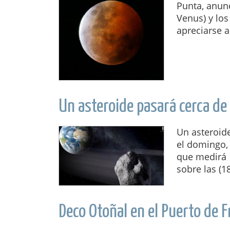
Punta, anun
Venus) y los
apreciarse a
Un asteroide pasará cerca de
Un asteroide
el domingo, 
que medirá 
sobre las (18
Deco Otoñal en el Puerto de 