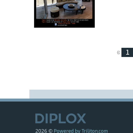
«
1
2026 ©
Powered by Triliton.com