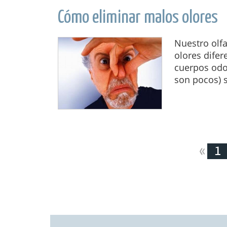
Cómo eliminar malos olores
Nuestro olf
olores dife
cuerpos odor
son pocos) 
«
1