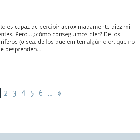
ato es capaz de percibir aproximadamente diez mil
rentes. Pero… ¿cómo conseguimos oler? De los
íferos (o sea, de los que emiten algún olor, que no
se desprenden...
2
3
4
5
6
...
»