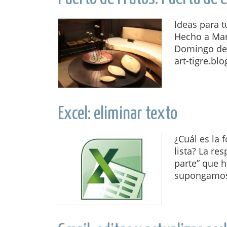
Ideas para 
Hecho a Man
Domingo de 1
art-tigre.blo
Excel: eliminar texto
¿Cuál es la 
lista? La re
parte” que h
supongamos