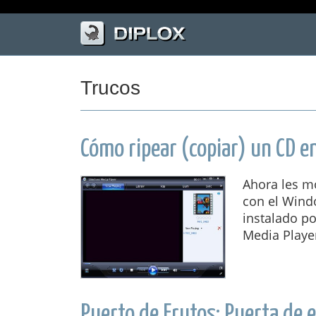
Trucos
Cómo ripear (copiar) un CD 
Ahora les m
con el Wind
instalado p
Media Player
Puerto de Frutos: Puerta de 