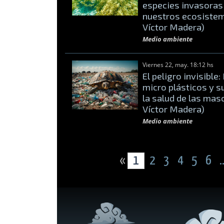
especies invasoras
nuestros ecosistem
Víctor Madera)
Medio ambiente
Viernes 22, may. 18:12 hs
El peligro invisible:
micro plásticos y s
la salud de las mas
Víctor Madera)
Medio ambiente
«
1
2
3
4
5
6
.