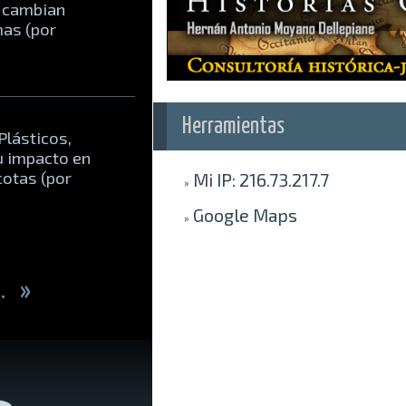
 cambian
as (por
Herramientas
 Plásticos,
u impacto en
cotas (por
Mi IP
: 216.73.217.7
»
Google
Maps
»
..
»