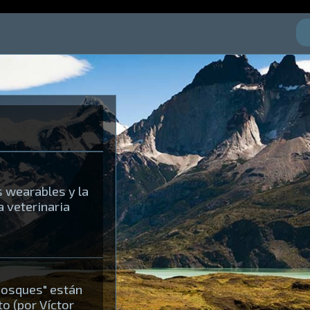
s wearables y la
 veterinaria
bosques" están
to (por Víctor