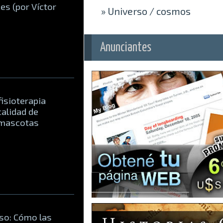
es (por Víctor
»
Universo / cosmos
Anunciantes
fisioterapia
calidad de
 mascotas
oso: Cómo las