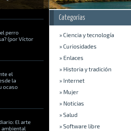
Categorías
 el perro
»
Ciencia y tecnología
a? (por Víctor
»
Curiosidades
»
Enlaces
»
Historia y tradición
nte el
»
Internet
esde la
u ocaso
»
Mujer
»
Noticias
»
Salud
iario: El arte
»
Software libre
o ambiental